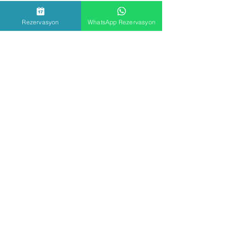
Bize Yazın
Rezervasyon
WhatsApp Rezervasyon
Ad
Soyad
Email
Konu
Mesajınız