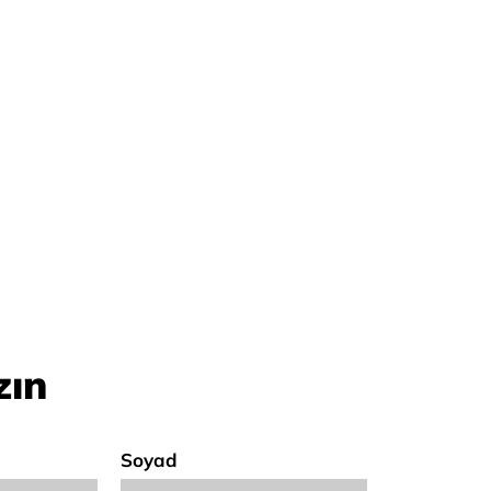
zın
Soyad